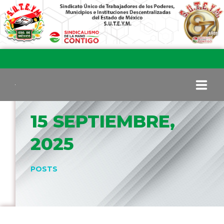
15 SEPTIEMBRE,
INICIO
2025
COMITÉ EJECUTIVO
POSTS
COMISIÓN DE VIGILANCIA
SECCIONES