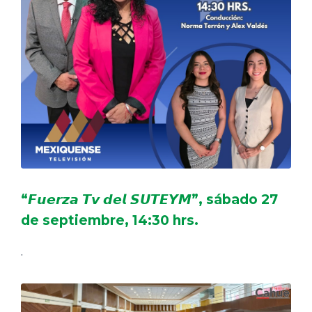
“𝙁𝙪𝙚𝙧𝙯𝙖 𝙏𝙫 𝙙𝙚𝙡 𝙎𝙐𝙏𝙀𝙔𝙈”, sábado 27
de septiembre, 14:30 hrs.
.