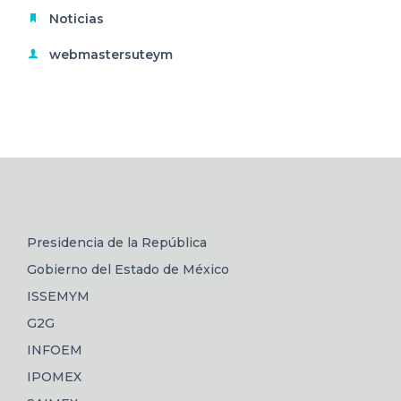
Noticias
webmastersuteym
Presidencia de la República
Gobierno del Estado de México
ISSEMYM
G2G
INFOEM
IPOMEX