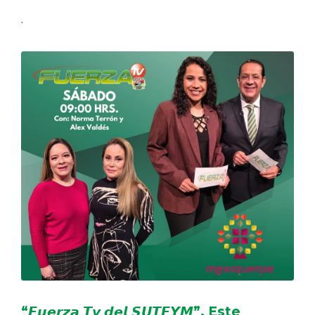
.
“𝙁𝙪𝙚𝙧𝙯𝙖 𝙏𝙫 𝙙𝙚𝙡 𝙎𝙐𝙏𝙀𝙔𝙈”, Este