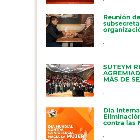
Reunión de
subsecretar
organizaci
.
SUTEYM R
AGREMIAD
MÁS DE SE
.
Día Interna
Eliminación
contra las 
.