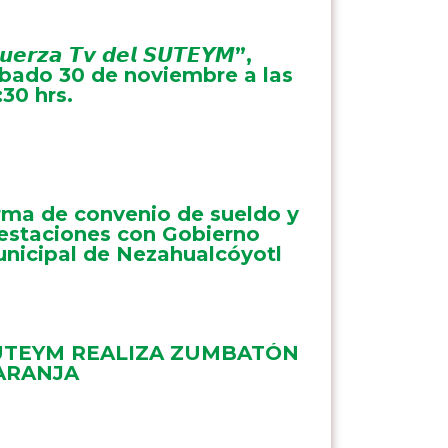
𝙪𝙚𝙧𝙯𝙖 𝙏𝙫 𝙙𝙚𝙡 𝙎𝙐𝙏𝙀𝙔𝙈”,
bado 30 de noviembre a las
:30 hrs.
rma de convenio de sueldo y
estaciones con Gobierno
nicipal de Nezahualcóyotl
UTEYM REALIZA ZUMBATÓN
ARANJA