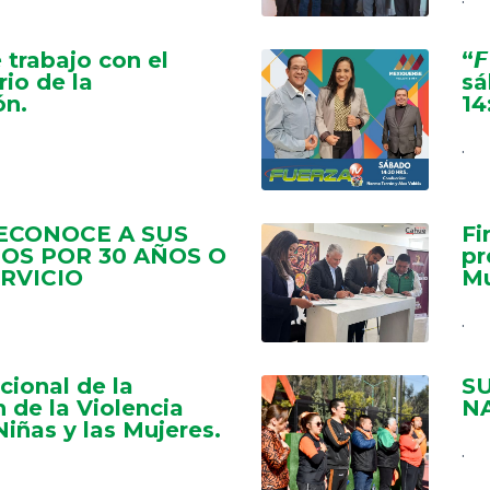
 trabajo con el
“𝙁
io de la
sá
ón.
14
.
ECONOCE A SUS
Fi
OS POR 30 AÑOS O
pr
RVICIO
Mu
.
cional de la
S
 de la Violencia
N
Niñas y las Mujeres.
.