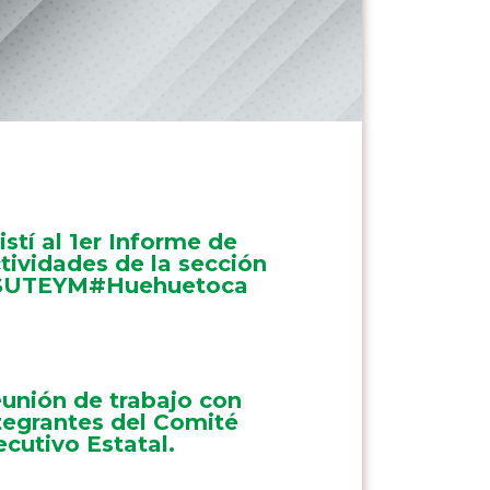
istí al 1er Informe de
tividades de la sección
SUTEYM#Huehuetoca
unión de trabajo con
tegrantes del Comité
ecutivo Estatal.