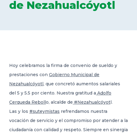
de Nezahualcóyotl
DELEGACIONES
COORDINADORES
TRANSPARENCIA
Hoy celebramos la firma de convenio de sueldo y
prestaciones con
Gobierno Municipal de
Nezahualcóyotl
, que concretó aumentos salariales
del 5 y 5.5 por ciento.
Nuestra gratitud a
Adolfo
Cerqueda Reboll
o, alcalde de
#Nezahualcóyot
l.
Las y los
#suteymistas
refrendamos nuestra
vocación de servicio y el compromiso por atender a la
ciudadanía con calidad y respeto. Siempre en sinergia