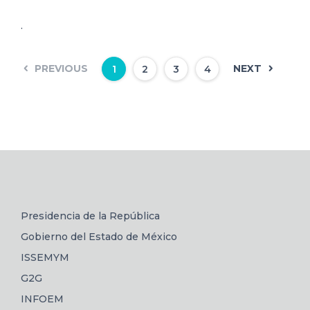
.
PREVIOUS
NEXT
1
2
3
4
Presidencia de la República
Gobierno del Estado de México
ISSEMYM
G2G
INFOEM