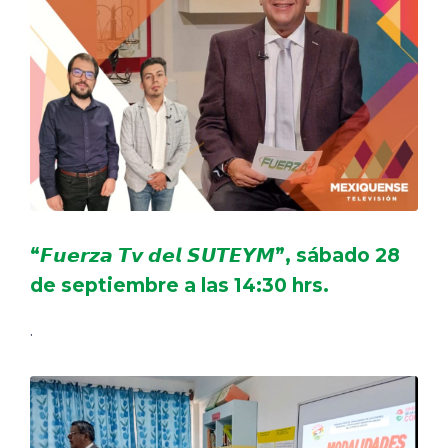
“𝙁𝙪𝙚𝙧𝙯𝙖 𝙏𝙫 𝙙𝙚𝙡 𝙎𝙐𝙏𝙀𝙔𝙈”, sábado 28
de septiembre a las 14:30 hrs.
.