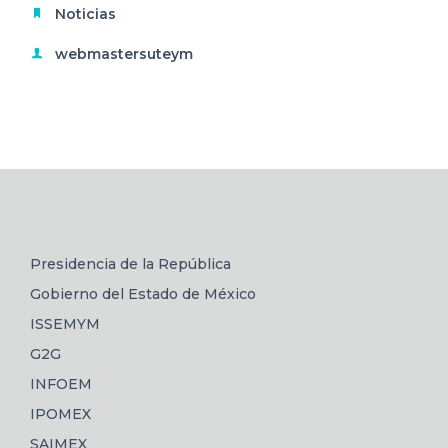
Noticias
webmastersuteym
Presidencia de la República
Gobierno del Estado de México
ISSEMYM
G2G
INFOEM
IPOMEX
SAIMEX