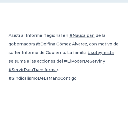
DELEGACIONES
COORDINADORES
Asistí al Informe Regional en
#Naucalpan
de la
gobernadora @Delfina Gómez Álvarez, con motivo de
TRANSPARENCIA
su 1er Informe de Gobierno. La familia
#suteymista
se suma a
las acciones del
#ElPoderDeServi
r y
#ServirParaTransforma
r.
#SindicalismoDeLaManoContigo