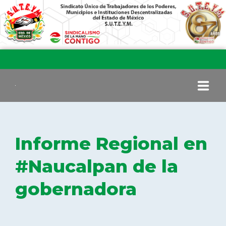
INICIO
Informe Regional en
COMITÉ EJECUTIVO
#Naucalpan de la
gobernadora
COMISIÓN DE VIGILANCIA
SECCIONES