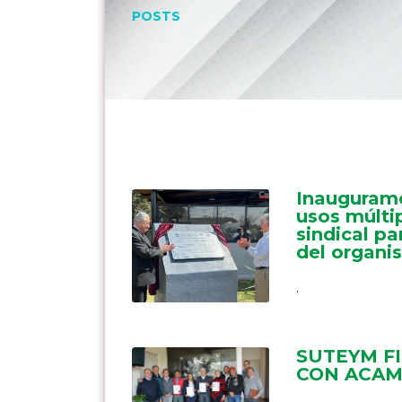
POSTS
Inauguramo
usos múlti
sindical p
del organi
.
SUTEYM F
CON ACAM