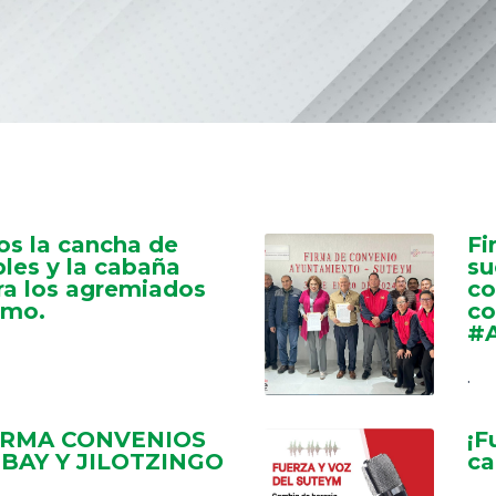
s la cancha de
Fi
ples y la cabaña
su
ara los agremiados
co
smo.
co
#A
.
IRMA CONVENIOS
¡F
BAY Y JILOTZINGO
ca