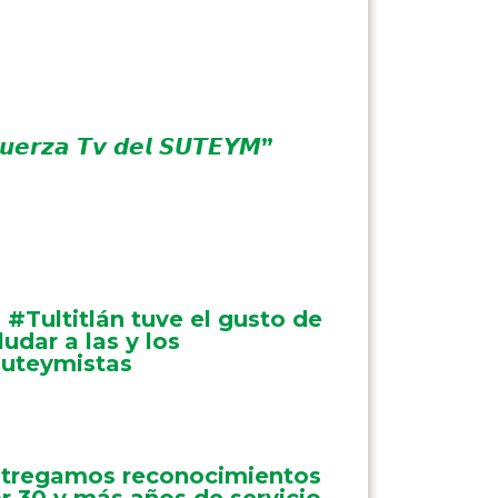
𝙪𝙚𝙧𝙯𝙖 𝙏𝙫 𝙙𝙚𝙡 𝙎𝙐𝙏𝙀𝙔𝙈”
 #Tultitlán tuve el gusto de
ludar a las y los
uteymistas
tregamos reconocimientos
r 30 y más años de servicio