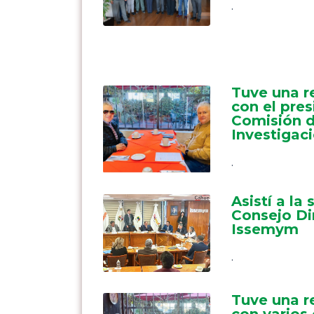
.
Tuve una r
con el pres
Comisión d
Investigac
.
Asistí a la 
Consejo Di
Issemym
.
Tuve una r
con varios