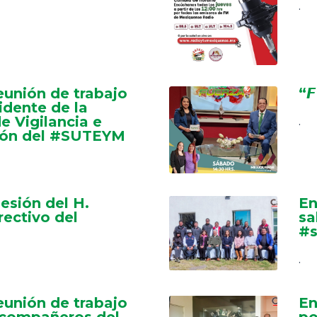
.
eunión de trabajo
“𝙁
idente de la
e Vigilancia e
.
ión del #SUTEYM
sesión del H.
En
rectivo del
sa
#s
.
eunión de trabajo
En
 compañeros del
po