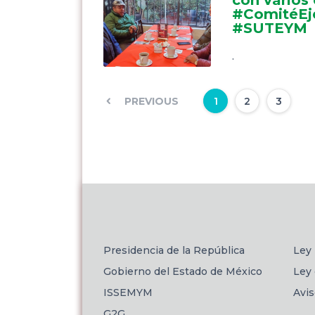
#ComitéEje
#SUTEYM
.
PREVIOUS
1
2
3
Presidencia de la República
Ley 
Gobierno del Estado de México
Ley 
ISSEMYM
Avi
G2G