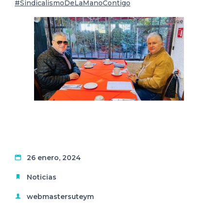
#SindicalismoDeLaManoContigo
26 enero, 2024
Noticias
webmastersuteym