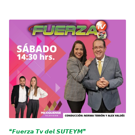
DELEGACIONES
COORDINADORES
TRANSPARENCIA
“𝙁𝙪𝙚𝙧𝙯𝙖 𝙏𝙫 𝙙𝙚𝙡 𝙎𝙐𝙏𝙀𝙔𝙈”