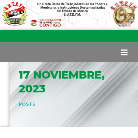
17 NOVIEMBRE,
INICIO
2023
COMITÉ EJECUTIVO
POSTS
COMISIÓN DE VIGILANCIA
SECCIONES