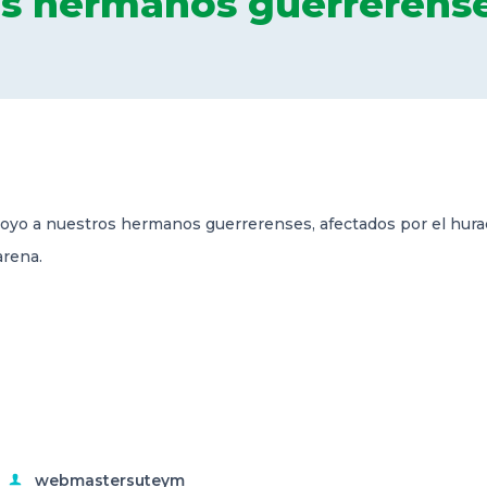
os hermanos guerrerens
poyo a nuestros hermanos guerrerenses, afectados por el hurac
arena.
webmastersuteym