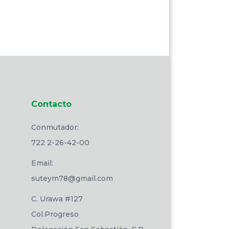
Contacto
Conmutador:
722 2-26-42-00
Email:
suteym78@gmail.com
C. Urawa #127
Col.Progreso