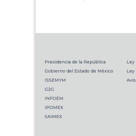
Presidencia de la República
Ley 
Gobierno del Estado de México
Ley 
ISSEMYM
Avi
G2G
INFOEM
IPOMEX
SAIMEX