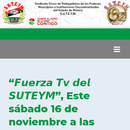
INICIO
“𝙁𝙪𝙚𝙧𝙯𝙖 𝙏𝙫 𝙙𝙚𝙡
COMITÉ EJECUTIVO
𝙎𝙐𝙏𝙀𝙔𝙈”, Este
sábado 16 de
COMISIÓN DE VIGILANCIA
noviembre a las
SECCIONES