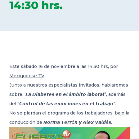
14:30 hrs.
DELEGACIONES
COORDINADORES
TRANSPARENCIA
Este sábado 16 de noviembre a las 14:30 hrs, por
Mexiquense TV
.
Junto a nuestros especialistas invitados, hablaremos
sobre “𝙇𝙖 𝘿𝙞𝙖𝙗𝙚𝙩𝙚𝙨 𝙚𝙣 𝙚𝙡 á𝙢𝙗𝙞𝙩𝙤 𝙡𝙖𝙗𝙤𝙧𝙖𝙡”, además
del “𝘾𝙤𝙣𝙩𝙧𝙤𝙡 𝙙𝙚 𝙡𝙖𝙨 𝙚𝙢𝙤𝙘𝙞𝙤𝙣𝙚𝙨 𝙚𝙣 𝙚𝙡 𝙩𝙧𝙖𝙗𝙖𝙟𝙤”.
No
se pierdan el programa de los trabajadores, bajo la
conducción de 𝙉𝙤𝙧𝙢𝙖 𝙏𝙚𝙧𝙧ó𝙣 𝙮 𝘼𝙡𝙚𝙭 𝙑𝙖𝙡𝙙é𝙨.