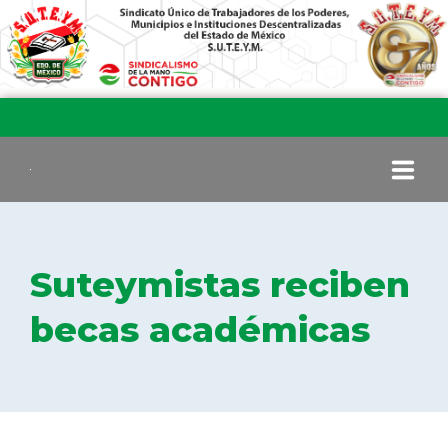
INICIO
Suteymistas reciben
COMITÉ EJECUTIVO
becas académicas
COMISIÓN DE VIGILANCIA
SECCIONES