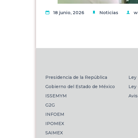
18 junio, 2026
Noticias
w
Presidencia de la República
Ley 
Gobierno del Estado de México
Ley 
ISSEMYM
Avi
G2G
INFOEM
IPOMEX
SAIMEX