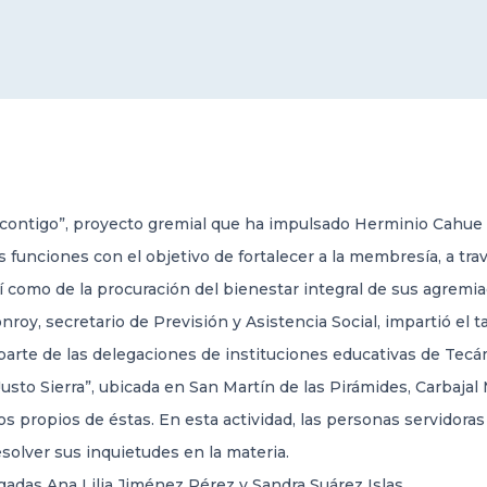
 contigo”, proyecto gremial que ha impulsado Herminio Cahue 
s funciones con el objetivo de fortalecer a la membresía, a trav
í como de la procuración del bienestar integral de sus agremi
roy, secretario de Previsión y Asistencia Social, impartió el t
parte de las delegaciones de instituciones educativas de Tec
Justo Sierra”, ubicada en San Martín de las Pirámides, Carbajal 
s propios de éstas. En esta actividad, las personas servidoras
solver sus inquietudes en la materia.
egadas Ana Lilia Jiménez Pérez y Sandra Suárez Islas.