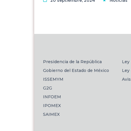
20 septiembre, 2024
Noticias
Presidencia de la República
Ley 
Gobierno del Estado de México
Ley 
ISSEMYM
Avi
G2G
INFOEM
IPOMEX
SAIMEX