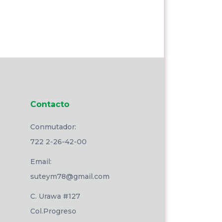
Contacto
Conmutador:
722 2-26-42-00
Email:
suteym78@gmail.com
C. Urawa #127
Col.Progreso