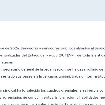
e de 2024. Servidoras y servidores públicos afiliados al Sindi
entralizadas del Estado de México (SUTEYM), de toda la entida
aterias.
 secretario general de la organización, se ha desarrollado de
sentado sus bases en la cercanía, unidad, trabajo interinstituci
n sindical ha fortalecido los cuadros gremiales, en sinergia c
y los agremiados de conocimientos, información y habilidades ne
la en tres etapas, las cuales son impartidas una por semana.