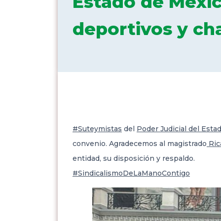
Estado de Méxic
deportivos y ch
#Suteymistas
del
Poder Judicial del Esta
convenio.
Agradecemos al magistrado
Ric
entidad, su disposición y respaldo.
#SindicalismoDeLaManoContigo