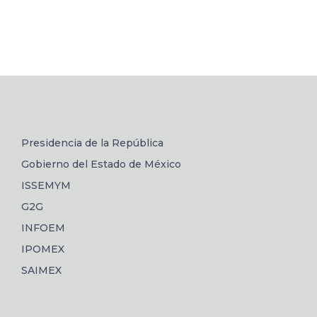
Presidencia de la República
Gobierno del Estado de México
ISSEMYM
G2G
INFOEM
IPOMEX
SAIMEX