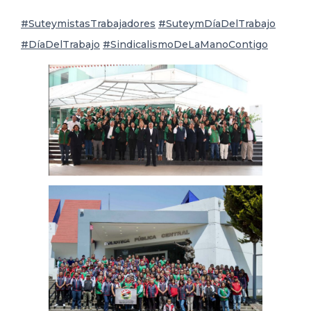
#SuteymistasTrabajadores
#SuteymDíaDelTrabajo
DELEGACIONES
#DíaDelTrabajo
#SindicalismoDeLaManoContigo
COORDINADORES
TRANSPARENCIA