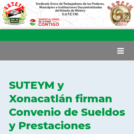
INICIO
SUTEYM y
COMITÉ EJECUTIVO
Xonacatlán firman
Convenio de Sueldos
COMISIÓN DE VIGILANCIA
y Prestaciones
SECCIONES