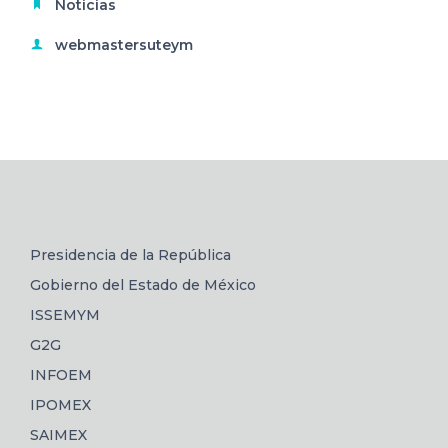
Noticias
webmastersuteym
Presidencia de la República
Gobierno del Estado de México
ISSEMYM
G2G
INFOEM
IPOMEX
SAIMEX