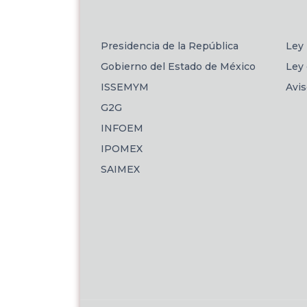
Presidencia de la República
Ley 
Gobierno del Estado de México
Ley 
ISSEMYM
Avi
G2G
INFOEM
IPOMEX
SAIMEX