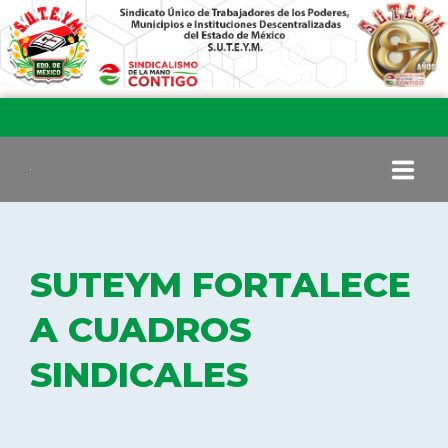
INICIO
SUTEYM FORTALECE
COMITÉ EJECUTIVO
A CUADROS
SINDICALES
COMISIÓN DE VIGILANCIA
SECCIONES