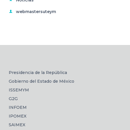
webmastersuteym
Presidencia de la República
Gobierno del Estado de México
ISSEMYM
G2G
INFOEM
IPOMEX
SAIMEX