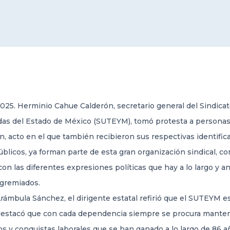
2025. Herminio Cahue Calderón, secretario general del Sindica
das del Estado de México (SUTEYM), tomó protesta a personas s
n, acto en el que también recibieron sus respectivas identific
cos, ya forman parte de esta gran organización sindical, con 
con las diferentes expresiones políticas que hay a lo largo y 
agremiados.
rámbula Sánchez, el dirigente estatal refirió que el SUTEYM e
 destacó que con cada dependencia siempre se procura mantene
s y conquistas laborales que se han ganado a lo largo de 86 a