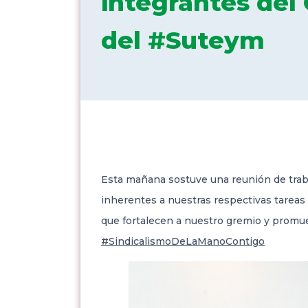
integrantes del 
del #Suteym
Esta mañana sostuve una reunión de traba
inherentes a nuestras respectivas tareas
que fortalecen a nuestro gremio y promue
#SindicalismoDeLaManoContigo