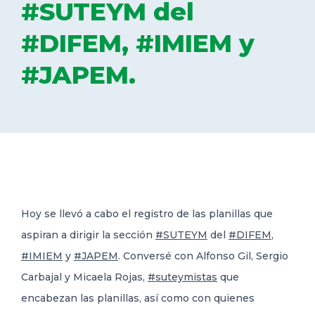
#SUTEYM del
DELEGACIONES
#DIFEM, #IMIEM y
#JAPEM.
COORDINADORES
TRANSPARENCIA
Hoy se llevó a cabo el registro de las planillas que
aspiran a dirigir la sección
#SUTEYM
del
#DIFEM
,
#IMIEM
y
#JAPEM
. Conversé con Alfonso Gil, Sergio
Carbajal y Micaela Rojas,
#suteymistas
que
encabezan las planillas, así como con quienes