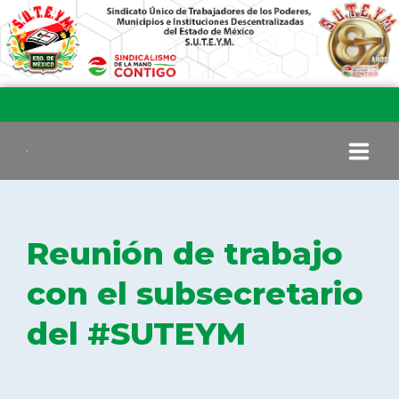
INICIO
Reunión de trabajo
COMITÉ EJECUTIVO
con el subsecretario
del #SUTEYM
COMISIÓN DE VIGILANCIA
SECCIONES