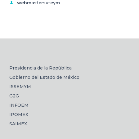
webmastersuteym
Presidencia de la República
Gobierno del Estado de México
ISSEMYM
G2G
INFOEM
IPOMEX
SAIMEX