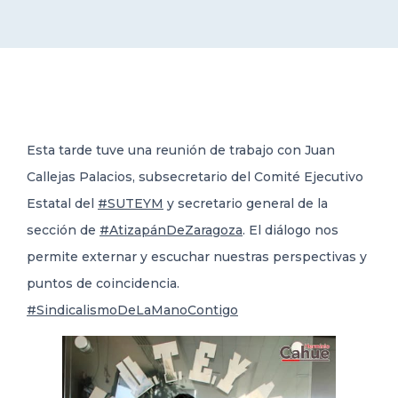
DELEGACIONES
COORDINADORES
Esta tarde tuve una reunión de trabajo con Juan
TRANSPARENCIA
Callejas Palacios, subsecretario del Comité Ejecutivo
Estatal del
#SUTEYM
y secretario general de la
sección de
#AtizapánDeZaragoza
. El diálogo nos
permite externar y escuchar nuestras perspectivas y
puntos de coincidencia.
#SindicalismoDeLaManoContigo