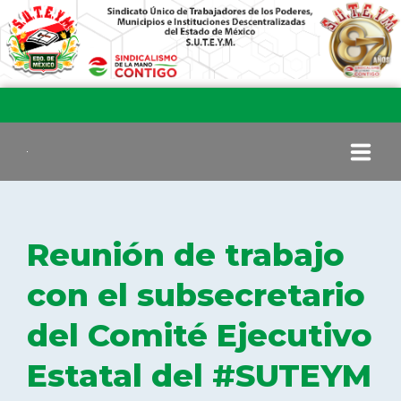
INICIO
Reunión de trabajo
COMITÉ EJECUTIVO
con el subsecretario
del Comité Ejecutivo
COMISIÓN DE VIGILANCIA
Estatal del #SUTEYM
SECCIONES