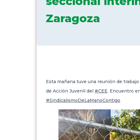
seccional inter
Zaragoza
Esta mañana tuve una reunión de trabaj
de Acción Juvenil del
#CEE
. Encuentro e
#SindicalismoDeLaManoContigo