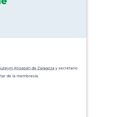
de
Suteym Atizapán de Zaragoza
y secretario
tar de la membresía.