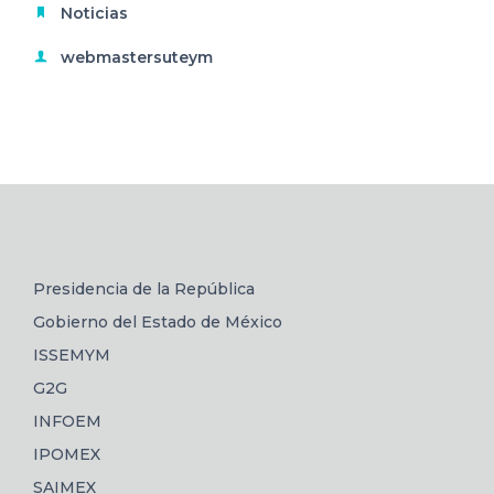
Noticias
webmastersuteym
Presidencia de la República
Gobierno del Estado de México
ISSEMYM
G2G
INFOEM
IPOMEX
SAIMEX