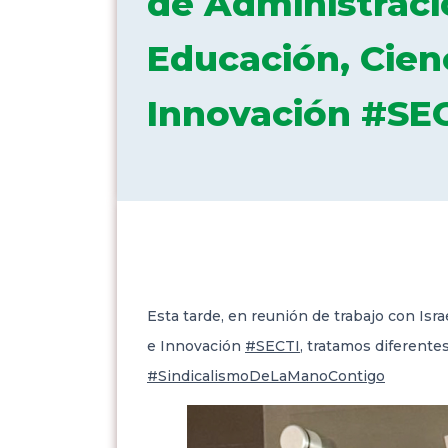
de Administraci
Educación, Cien
Innovación #SE
Esta tarde, en reunión de trabajo con Isr
e Innovación
#SECTI
, tratamos diferente
#SindicalismoDeLaManoContigo