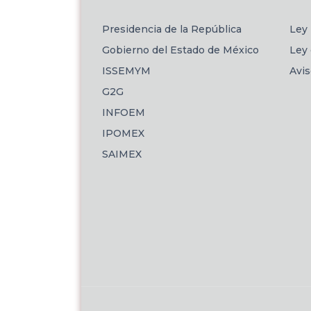
Presidencia de la República
Ley 
Gobierno del Estado de México
Ley 
ISSEMYM
Avi
G2G
INFOEM
IPOMEX
SAIMEX