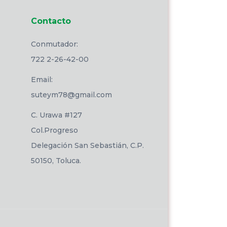
Contacto
Conmutador:
722 2-26-42-00
Email:
suteym78@gmail.com
C. Urawa #127
Col.Progreso
Delegación San Sebastián, C.P.
50150, Toluca.