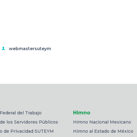
webmastersuteym
Himno
Federal del Trabajo
de los Servidores Públicos
Himno Nacional Mexicano
so de Privacidad SUTEYM
Himno al Estado de México