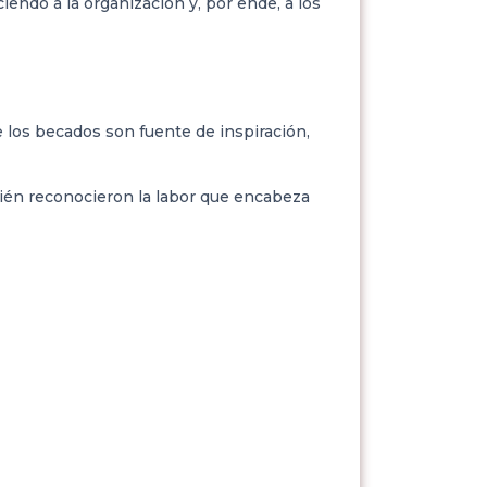
iendo a la organización y, por ende, a los
e los becados son fuente de inspiración,
bién reconocieron la labor que encabeza