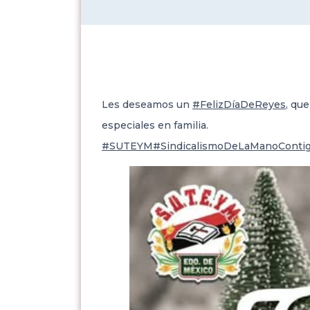
Les deseamos un
#FelizDíaDeReyes
, qu
especiales en familia.
#SUTEYM
#SindicalismoDeLaManoConti