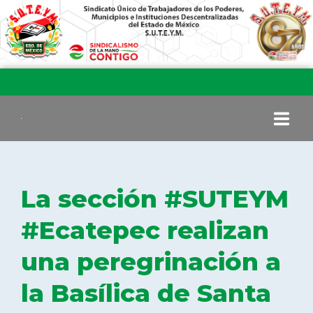
INICIO
La sección #SUTEYM
COMITÉ EJECUTIVO
#Ecatepec realizan
una peregrinación a
COMISIÓN DE VIGILANCIA
la Basílica de Santa
SECCIONES