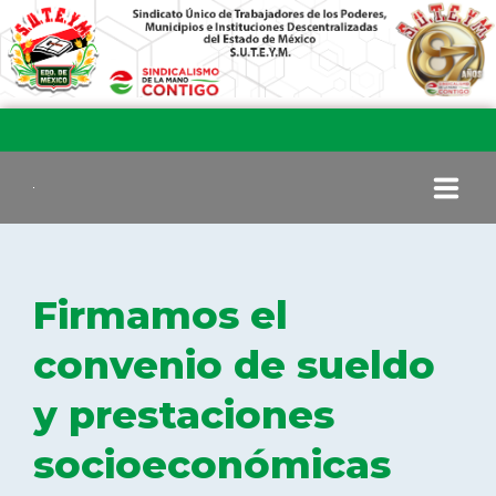
INICIO
Firmamos el
COMITÉ EJECUTIVO
convenio de sueldo
y prestaciones
COMISIÓN DE VIGILANCIA
socioeconómicas
SECCIONES