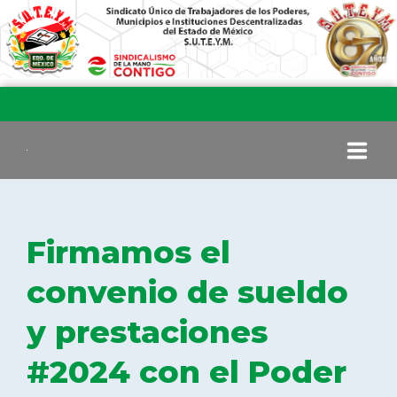
INICIO
Firmamos el
COMITÉ EJECUTIVO
convenio de sueldo
y prestaciones
COMISIÓN DE VIGILANCIA
#2024 con el Poder
SECCIONES