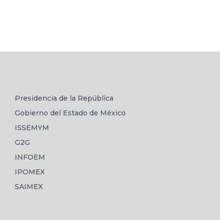
Presidencia de la República
Gobierno del Estado de México
ISSEMYM
G2G
INFOEM
IPOMEX
SAIMEX