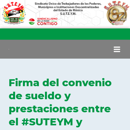
INICIO
Firma del convenio
COMITÉ EJECUTIVO
de sueldo y
prestaciones entre
COMISIÓN DE VIGILANCIA
el #SUTEYM y
SECCIONES