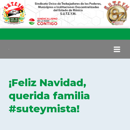
INICIO
¡Feliz Navidad,
COMITÉ EJECUTIVO
querida familia
#suteymista!
COMISIÓN DE VIGILANCIA
SECCIONES