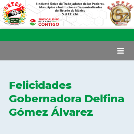
INICIO
Felicidades
COMITÉ EJECUTIVO
Gobernadora Delfina
Gómez Álvarez
COMISIÓN DE VIGILANCIA
SECCIONES