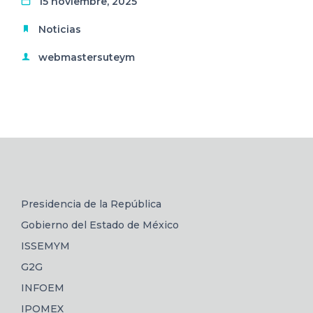
15 noviembre, 2025
Noticias
webmastersuteym
Presidencia de la República
Gobierno del Estado de México
ISSEMYM
G2G
INFOEM
IPOMEX