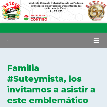
INICIO
Familia
COMITÉ EJECUTIVO
#Suteymista, los
invitamos a asistir a
COMISIÓN DE VIGILANCIA
este emblemático
SECCIONES