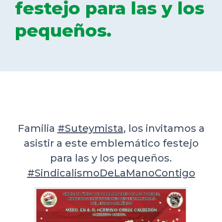
festejo para las y los
DELEGACIONES
pequeños.
COORDINADORES
TRANSPARENCIA
Familia
#Suteymista
, los invitamos a
asistir a este emblemático festejo
para las y los pequeños.
#SindicalismoDeLaManoContigo