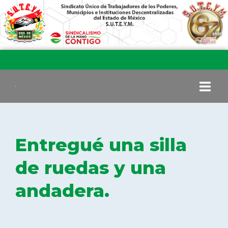
INICIO
Entregué una silla
COMITÉ EJECUTIVO
de ruedas y una
andadera.
COMISIÓN DE VIGILANCIA
SECCIONES