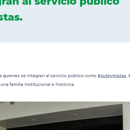
ran al servicio público
tas.
 quienes se integran al servicio público como
#suteymistas
.
na familia institucional e histórica.