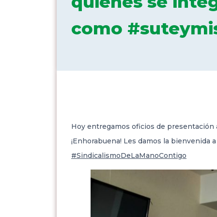
quienes se integ
como #suteymis
Hoy entregamos oficios de presentación a
¡Enhorabuena! Les
damos la bienvenida a u
#SindicalismoDeLaManoContigo