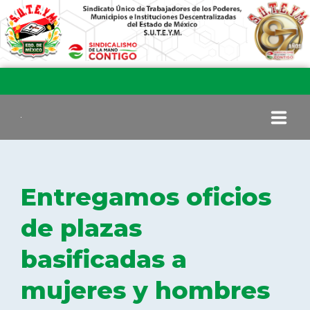
INICIO
Entregamos oficios
COMITÉ EJECUTIVO
de plazas
basificadas a
COMISIÓN DE VIGILANCIA
mujeres y hombres
SECCIONES