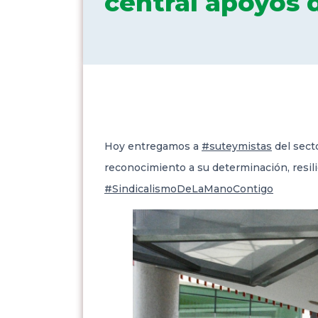
central apoyos 
Hoy entregamos a
#suteymistas
del sect
reconocimiento a su
determinación, resil
#SindicalismoDeLaManoContigo