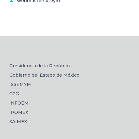
webmastersuteym
Presidencia de la República
Gobierno del Estado de México
ISSEMYM
G2G
INFOEM
IPOMEX
SAIMEX