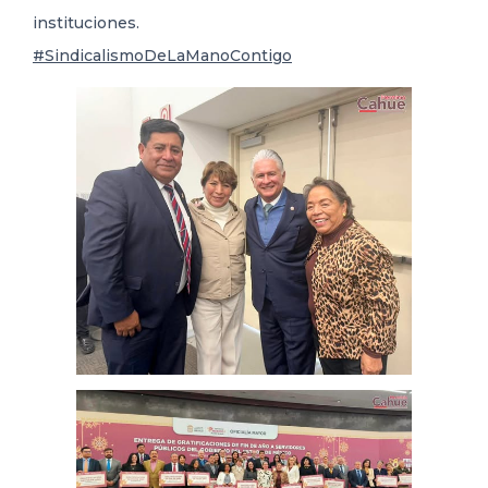
instituciones.
#SindicalismoDeLaManoContigo