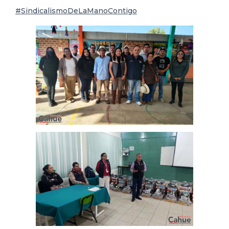
#SindicalismoDeLaManoContigo