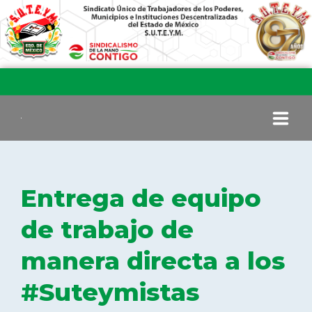
INICIO
Entrega de equipo
COMITÉ EJECUTIVO
de trabajo de
manera directa a los
COMISIÓN DE VIGILANCIA
#Suteymistas
SECCIONES