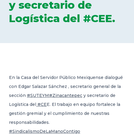
y secretario de
DELEGACIONES
Logística del #CEE.
COORDINADORES
TRANSPARENCIA
En la Casa del Servidor Público Mexiquense dialogué
con Edgar Salazar Sánchez , secretario general de la
sección
#SUTEYM
#Zinacantepec
y secretario de
Logística del
#CE
E. El trabajo en equipo fortalece la
gestión gremial y el cumplimiento de nuestras
responsabilidades.
#SindicalismoDeLaManoContigo