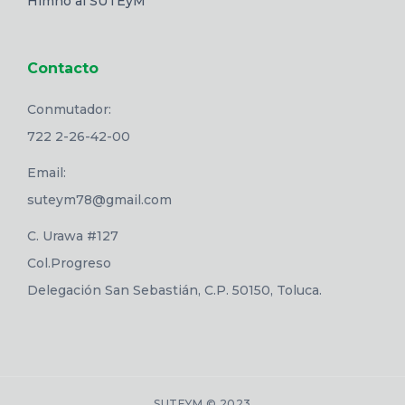
Himno al SUTEyM
Contacto
Conmutador:
722 2-26-42-00
Email:
suteym78@gmail.com
C. Urawa #127
Col.Progreso
Delegación San Sebastián, C.P. 50150, Toluca.
SUTEYM © 2023