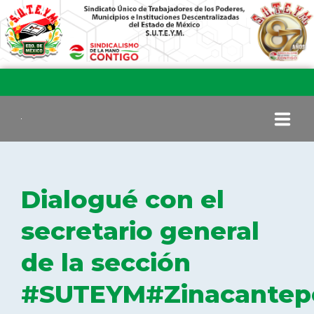
INICIO
Dialogué con el
COMITÉ EJECUTIVO
secretario general
de la sección
COMISIÓN DE VIGILANCIA
#SUTEYM#Zinacantep
SECCIONES