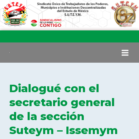
INICIO
Dialogué con el
COMITÉ EJECUTIVO
secretario general
de la sección
COMISIÓN DE VIGILANCIA
Suteym – Issemym
SECCIONES