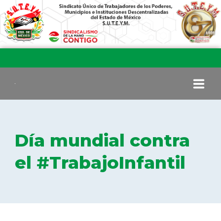
INICIO
Día mundial contra
COMITÉ EJECUTIVO
el #TrabajoInfantil
COMISIÓN DE VIGILANCIA
SECCIONES