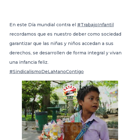
DELEGACIONES
En este Día mundial contra el
#TrabajoInfantil
recordamos que es nuestro deber como sociedad
COORDINADORES
garantizar que las niñas y niños accedan a sus
derechos, se desarrollen de
forma integral y vivan
TRANSPARENCIA
una infancia feliz.
#SindicalismoDeLaManoContigo